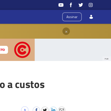
Assinar
×
PUB
o a custos
3