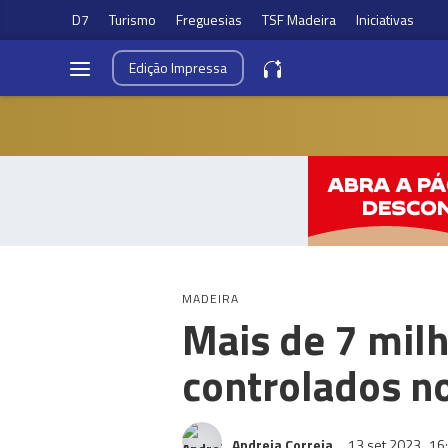
D7
Turismo
Freguesias
TSF Madeira
Iniciativas
Edição
Impressa
MADEIRA
Mais de 7 milh
controlados n
Andreia Correia
13 set 2023
16