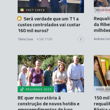
FACT CHECK
MADEIR
Requali
Será verdade que um T1 a
da Ribe
custos controlados vai custar
milhões
160 mil euros?
Andreia Cor
Tânia Cova
4 Set 17:00
7
REGIONAIS 2023
MADEIR
BE quer moratória à
150 mil
construção de novos hotéis e
requali
empreendimentos de luxo
Básica 