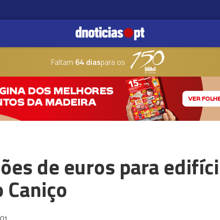
Faltam
64 dias
para os
ões de euros para edifíci
o Caniço
:01