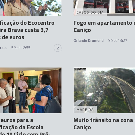
A
CASOS DO DIA
ficação do Ecocentro
Fogo em apartamento 
ira Brava custa 3,7
Caniço
 de euros
Orlando Drumond
9 Set 13:27
reia
5 Set 12:55
2
A
MADEIRA
 euros para a
Muito trânsito na zona
ficação da Escola
Caniço
do 1º Ciclo com Pré-