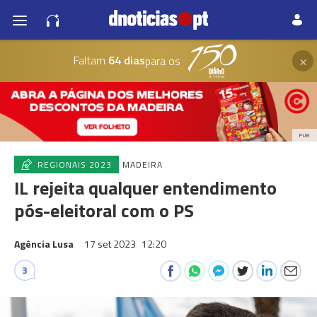
×
Faltam
64 dias
para os
PUB
REGIONAIS 2023
MADEIRA
IL rejeita qualquer entendimento
pós-eleitoral com o PS
Agência Lusa
17 set 2023
12:20
3