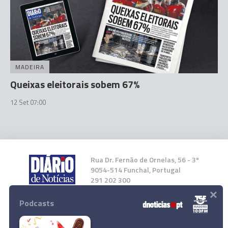
MADEIRA
Queixas eleitorais sobem 67%
12 Set 07:00
Rua Dr. Fernão de Ornelas, 56 - 3º
9054-514 Funchal, Portugal
291 202 300
×
Podcasts
Instale a nossa App