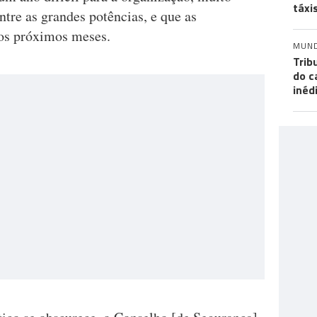
táxi
tre as grandes potências, e que as
nos próximos meses.
MUN
Trib
do c
inéd