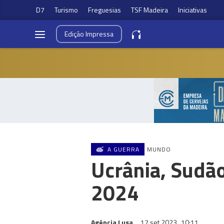
D7
Turismo
Freguesias
TSF Madeira
Iniciativas
Edição
Impressa
A GUERRA
MUNDO
Ucrânia, Sudão
2024
Agência Lusa
17 set 2023
10:11