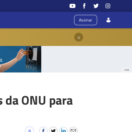
Assinar
×
PUB
os da ONU para
0