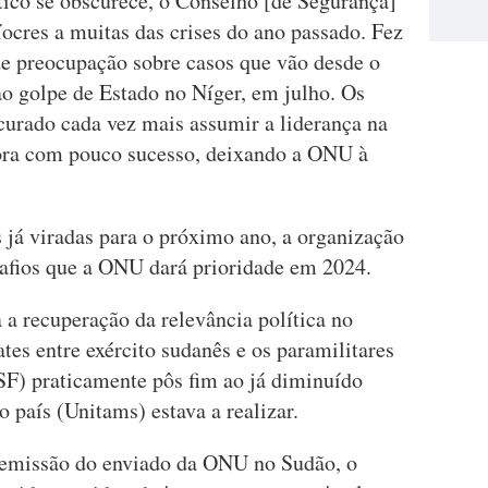
ico se obscurece, o Conselho [de Segurança]
ocres a muitas das crises do ano passado. Fez
e preocupação sobre casos que vão desde o
ao golpe de Estado no Níger, em julho. Os
curado cada vez mais assumir a liderança na
bora com pouco sucesso, deixando a ONU à
 já viradas para o próximo ano, a organização
safios que a ONU dará prioridade em 2024.
a recuperação da relevância política no
es entre exército sudanês e os paramilitares
F) praticamente pôs fim ao já diminuído
país (Unitams) estava a realizar.
 demissão do enviado da ONU no Sudão, o