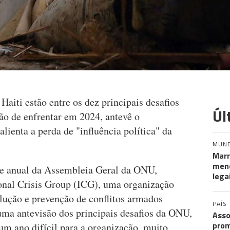
Haiti estão entre os dez principais desafios
Úl
o de enfrentar em 2024, antevê o
alienta a perda de "influência política" da
MUN
Marr
meno
te anual da Assembleia Geral da ONU,
lega
ional Crisis Group (ICG), uma organização
olução e prevenção de conflitos armados
PAÍS
 uma antevisão dos principais desafios da ONU,
Asso
prom
um ano difícil para a organização, muito