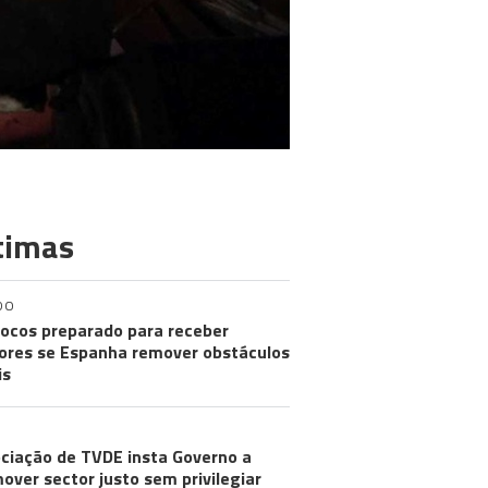
timas
DO
ocos preparado para receber
res se Espanha remover obstáculos
is
ciação de TVDE insta Governo a
over sector justo sem privilegiar