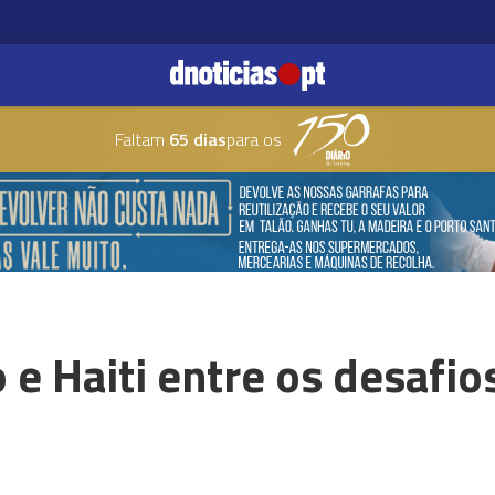
Faltam
65 dias
para os
 e Haiti entre os desafi