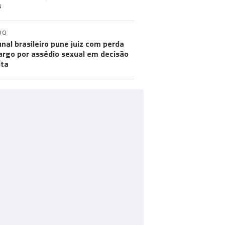
s
DO
unal brasileiro pune juiz com perda
argo por assédio sexual em decisão
ita