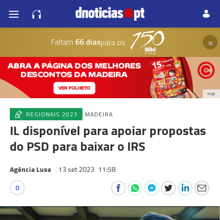
×
Faltam
66 dias
para os
PUB
REGIONAIS 2023
MADEIRA
IL disponível para apoiar propostas
do PSD para baixar o IRS
Agência Lusa
13 set 2023
11:58
0