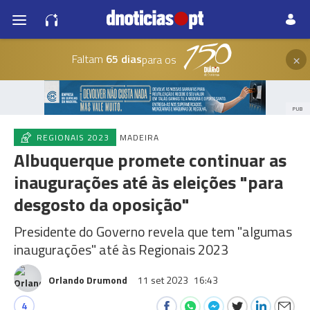
×
Faltam
65 dias
para os
PUB
REGIONAIS 2023
MADEIRA
Albuquerque promete continuar as
inaugurações até às eleições "para
desgosto da oposição"
Presidente do Governo revela que tem "algumas
inaugurações" até às Regionais 2023
Orlando Drumond
11 set 2023
16:43
4