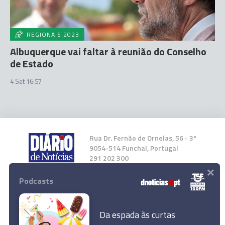
REGIONAIS 2023
Albuquerque vai faltar à reunião do Conselho
de Estado
4 Set 16:57
Rua Dr. Fernão de Ornelas, 56 - 3º
9054-514 Funchal, Portugal
291 202 300
×
Podcasts
Instale a nossa App
Da espada às curtas