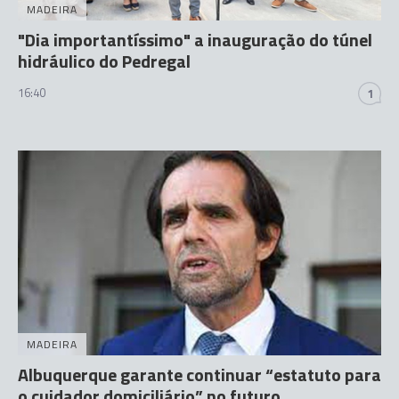
MADEIRA
"Dia importantíssimo" a inauguração do túnel
hidráulico do Pedregal
16:40
1
MADEIRA
Albuquerque garante continuar “estatuto para
o cuidador domiciliário” no futuro