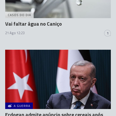
CASOS DO DIA
Vai faltar água no Caniço
21 Ago 12:23
1
A GUERRA
Erdogan admite anúncio sobre cereais após