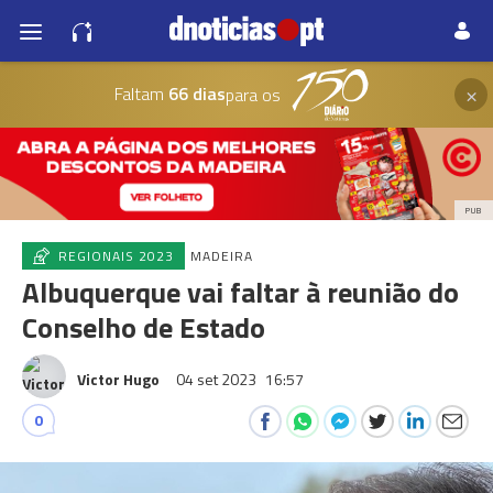
×
Faltam
66 dias
para os
PUB
REGIONAIS 2023
MADEIRA
Albuquerque vai faltar à reunião do
Conselho de Estado
Victor Hugo
04 set 2023
16:57
0