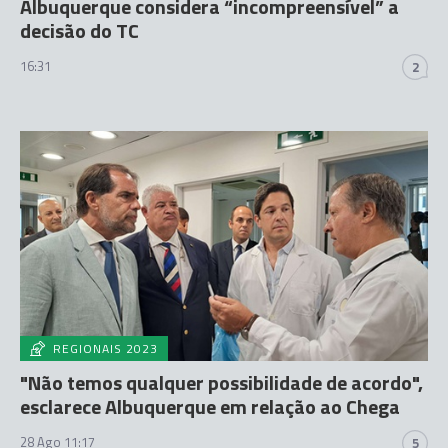
Albuquerque considera “incompreensível” a
decisão do TC
16:31
2
REGIONAIS 2023
"Não temos qualquer possibilidade de acordo",
esclarece Albuquerque em relação ao Chega
28 Ago 11:17
5