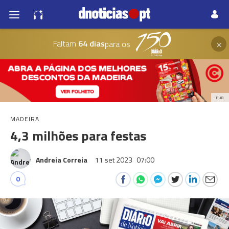
×
Faltam
64 dias
para os
PUB
MADEIRA
4,3 milhões para festas
Andreia Correia
11 set 2023
07:00
0