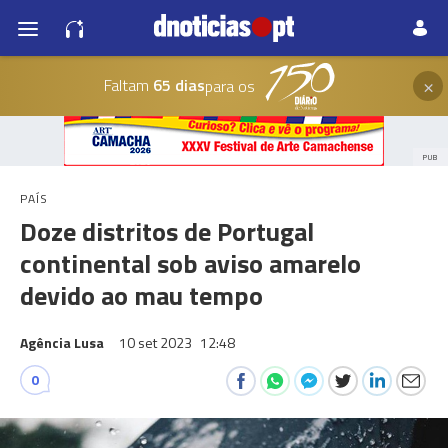
×
Faltam
65 dias
para os
PUB
PAÍS
Doze distritos de Portugal
continental sob aviso amarelo
devido ao mau tempo
Agência Lusa
10 set 2023
12:48
0