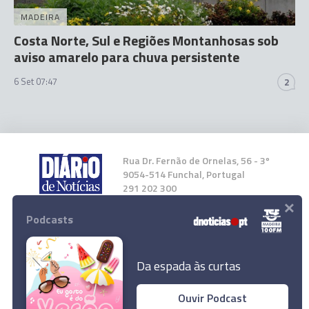
MADEIRA
Costa Norte, Sul e Regiões Montanhosas sob
aviso amarelo para chuva persistente
6 Set 07:47
2
Rua Dr. Fernão de Ornelas, 56 - 3º
9054-514 Funchal, Portugal
291 202 300
×
Podcasts
Instale a nossa App
Da espada às curtas
Ouvir Podcast
Dez distritos de Portugal continental sob aviso