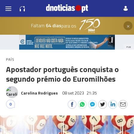
×
Faltam
64 dias
para os
PUB
PAÍS
Apostador português conquista o
segundo prémio do Euromilhões
Carolina Rodrigues
08 set 2023
21:35
0