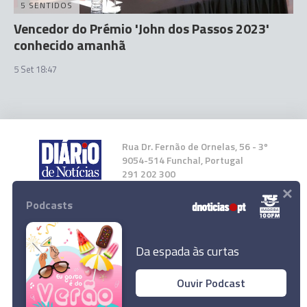
5 SENTIDOS
Vencedor do Prémio 'John dos Passos 2023'
conhecido amanhã
5 Set 18:47
Rua Dr. Fernão de Ornelas, 56 - 3º
9054-514 Funchal, Portugal
291 202 300
×
Podcasts
Instale a nossa App
Da espada às curtas
Ouvir Podcast
© 2023 Empresa Diário de Notícias, Lda.