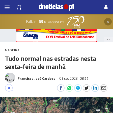
×
Faltam
63 dias
para os
PUB
MADEIRA
Tudo normal nas estradas nesta
sexta-feira de manhã
Francisco José Cardoso
01 set 2023
08:57
0