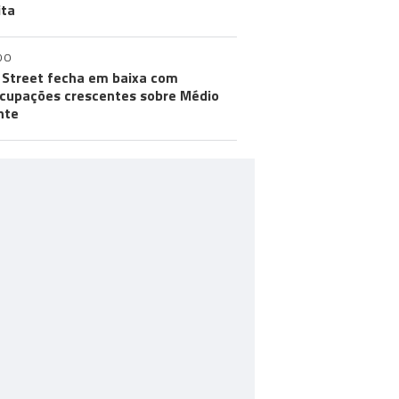
ita
DO
 Street fecha em baixa com
cupações crescentes sobre Médio
nte