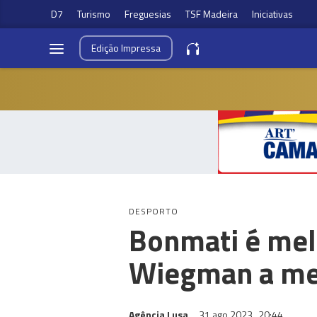
D7
Turismo
Freguesias
TSF Madeira
Iniciativas
Edição
Impressa
DESPORTO
Bonmati é mel
Wiegman a mel
Agência Lusa
31 ago 2023
20:44