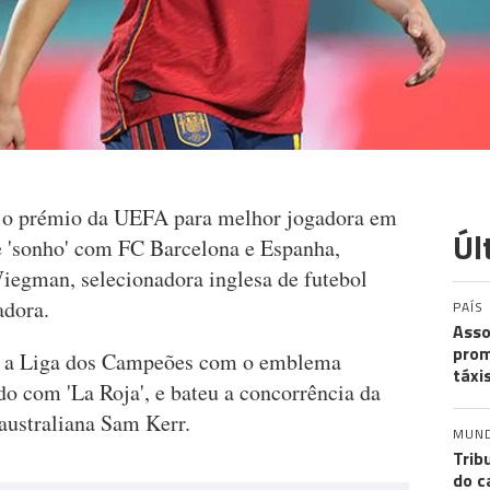
 o prémio da UEFA para melhor jogadora em
Úl
 'sonho' com FC Barcelona e Espanha,
iegman, selecionadora inglesa de futebol
adora.
PAÍS
Asso
prom
ou a Liga dos Campeões com o emblema
táxi
 com 'La Roja', e bateu a concorrência da
australiana Sam Kerr.
MUN
Trib
do c