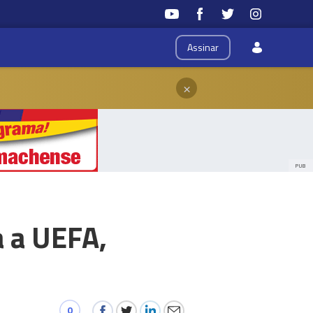
Assinar
×
PUB
 a UEFA,
0