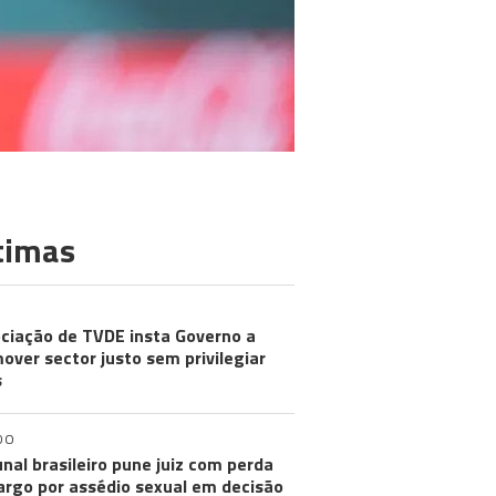
timas
ciação de TVDE insta Governo a
over sector justo sem privilegiar
s
DO
unal brasileiro pune juiz com perda
argo por assédio sexual em decisão