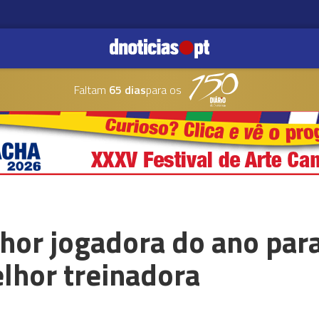
Faltam
65 dias
para os
hor jogadora do ano para
hor treinadora