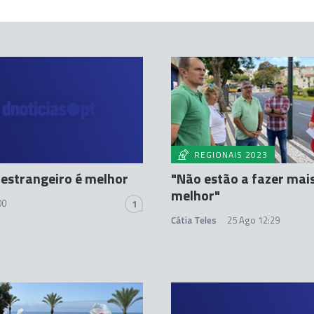
REGIONAIS 2023
 estrangeiro é melhor
"Não estão a fazer mai
melhor"
00
1
Cátia Teles
25 Ago 12:29