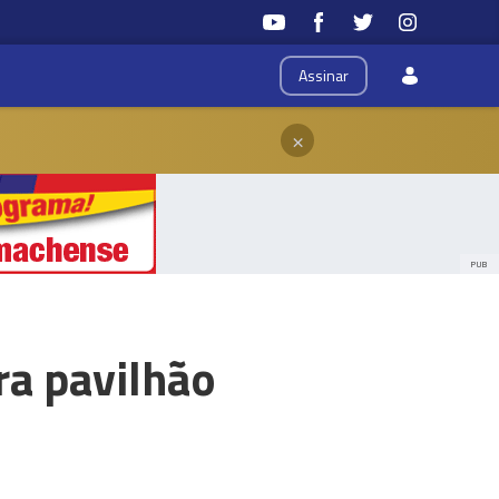
Assinar
×
PUB
ra pavilhão