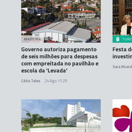
MADEIRA
TUR
Governo autoriza pagamento
Festa d
de seis milhões para despesas
investi
com empreitada no pavilhão e
Sara Ricar
escola da 'Levada'
Cátia Teles
24 Ago 17:29