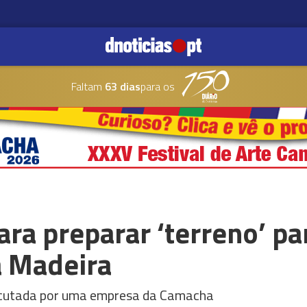
Faltam
63 dias
para os
ara preparar ‘terreno’ pa
a Madeira
xecutada por uma empresa da Camacha