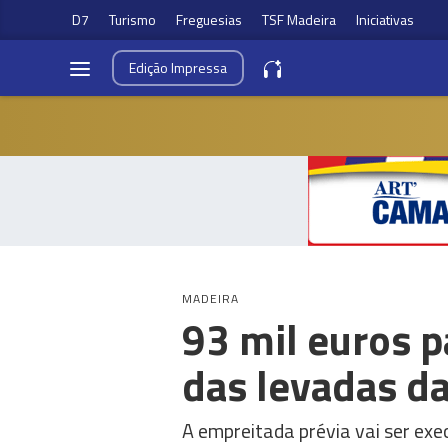
D7
Turismo
Freguesias
TSF Madeira
Iniciativas
Edição
Impressa
MADEIRA
93 mil euros p
das levadas d
A empreitada prévia vai ser e