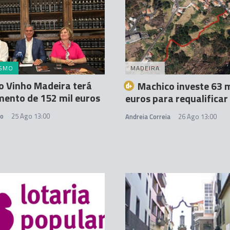
ISMO
MADEIRA
o Vinho Madeira terá
Machico investe 63 m
mento de 152 mil euros
euros para requalificar
do
25 Ago 13:00
Andreia Correia
26 Ago 13:00