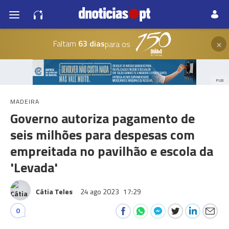
×
Faltam
63 dias
para os
PUB
MADEIRA
Governo autoriza pagamento de
seis milhões para despesas com
empreitada no pavilhão e escola da
'Levada'
Cátia Teles
24 ago 2023
17:29
0