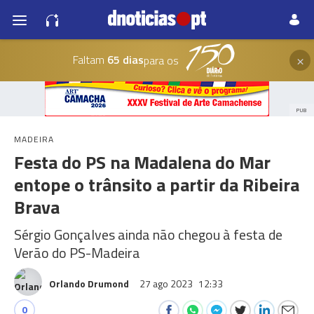
×
Faltam
65 dias
para os
PUB
MADEIRA
Festa do PS na Madalena do Mar
entope o trânsito a partir da Ribeira
Brava
Sérgio Gonçalves ainda não chegou à festa de
Verão do PS-Madeira
Orlando Drumond
27 ago 2023
12:33
0