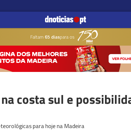
Faltam
65 dias
para os
a costa sul e possibili
eteorológicas para hoje na Madeira