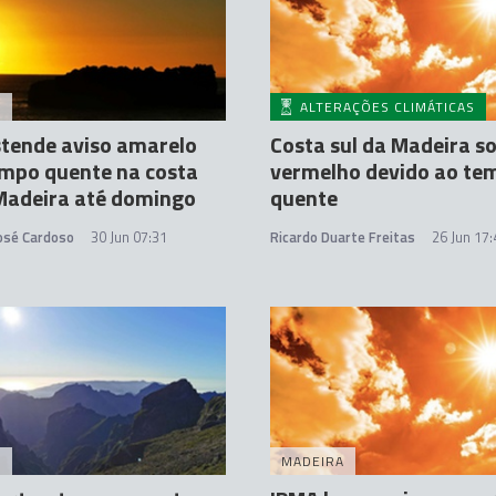
A
ALTERAÇÕES CLIMÁTICAS
tende aviso amarelo
Costa sul da Madeira so
mpo quente na costa
vermelho devido ao te
Madeira até domingo
quente
José Cardoso
30 Jun 07:31
Ricardo Duarte Freitas
26 Jun 17:
A
MADEIRA