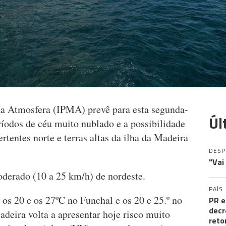
da Atmosfera (IPMA) prevê para esta segunda-
Úl
eríodos de céu muito nublado e a possibilidade
rtentes norte e terras altas da ilha da Madeira
DES
"Vai
oderado (10 a 25 km/h) de nordeste.
PAÍS
 os 20 e os 27ºC no Funchal e os 20 e 25.º no
PR e
decr
deira volta a apresentar hoje risco muito
reto