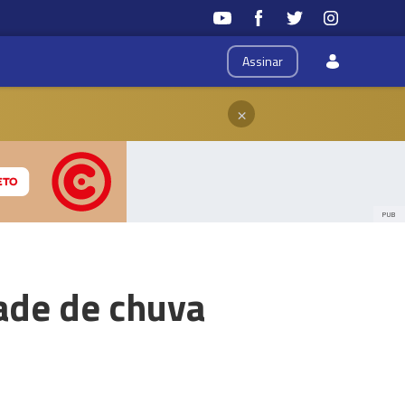
Assinar
×
PUB
dade de chuva