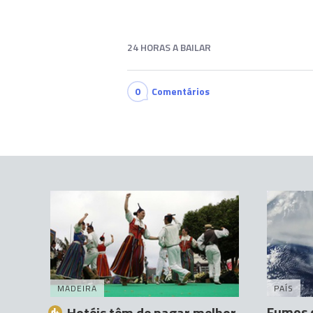
24 HORAS A BAILAR
0
Comentários
MADEIRA
PAÍS
Fumos d
Hotéis têm de pagar melhor