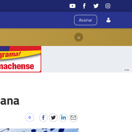
Assinar
×
PUB
tana
0