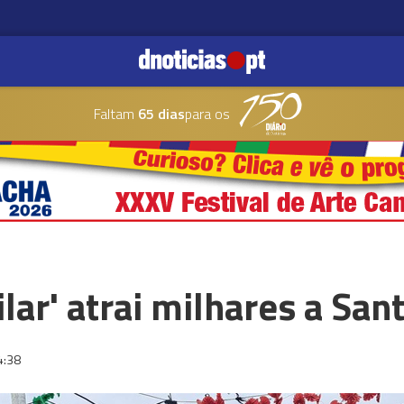
Faltam
65 dias
para os
lar' atrai milhares a San
4:38