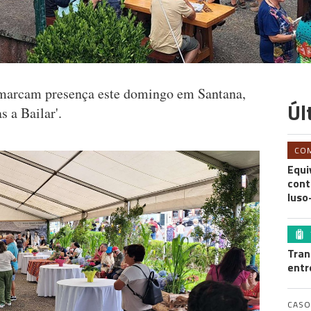
s marcam presença este domingo em Santana,
Úl
s a Bailar'.
CO
Equi
cont
luso
Tran
entr
CASO