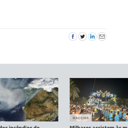
MADEIRA
os incêndios do
Milhares assistem às 