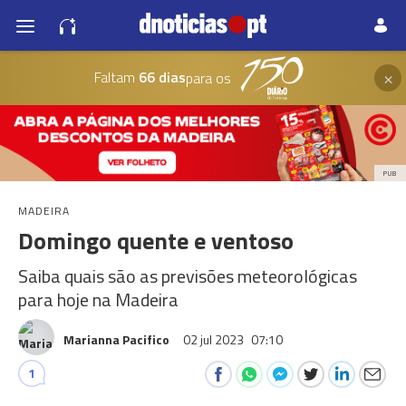
×
Faltam
66 dias
para os
PUB
MADEIRA
Domingo quente e ventoso
Saiba quais são as previsões meteorológicas
para hoje na Madeira
Marianna Pacifico
02 jul 2023
07:10
1