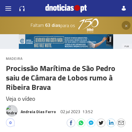
×
Faltam
63 dias
para os
PUB
MADEIRA
Procissão Marítima de São Pedro
saiu de Câmara de Lobos rumo à
Ribeira Brava
Veja o vídeo
Andreia Dias Ferro
02 jul 2023
13:52
0