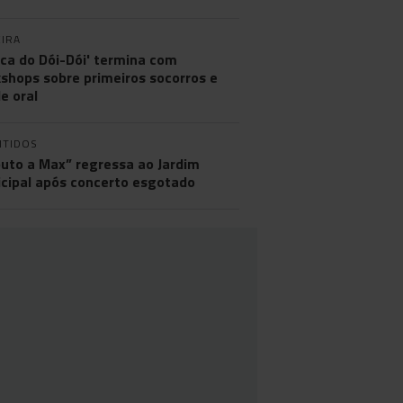
IRA
nica do Dói-Dói' termina com
shops sobre primeiros socorros e
e oral
NTIDOS
buto a Max” regressa ao Jardim
cipal após concerto esgotado