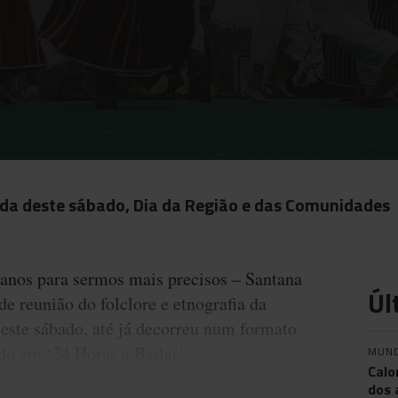
da deste sábado, Dia da Região e das Comunidades
 anos para sermos mais precisos – Santana
Úl
de reunião do folclore e etnografia da
 este sábado, até já decorreu num formato
do em ‘24 Horas a Bailar’.
MUN
Calo
dos 