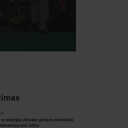
timas
DO
r e energia elevam preços mundiais
alimentos em Julho