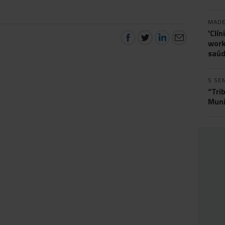
MADE
'Clí
work
saúd
5 SE
“Tri
Muni