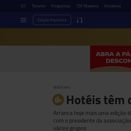
D7
Turismo
Freguesias
TSF Madeira
Iniciativas
Edição
Impressa
MADEIRA
Hotéis têm 
Arranca hoje mais uma edição do
com o presidente da associação 
vários grupos