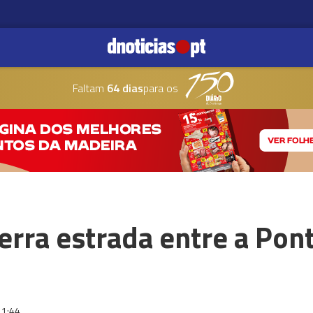
Faltam
64 dias
para os
rra estrada entre a Pont
11:44