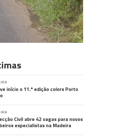
timas
IRA
eve início o 11.ª edição colors Porto
to
IRA
ecção Civil abre 42 vagas para novos
eiros especialistas na Madeira