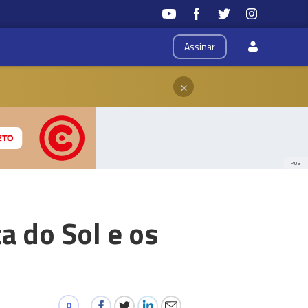
Assinar
×
PUB
a do Sol e os
0