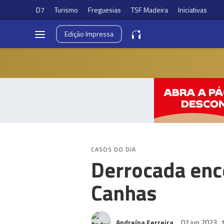
D7
Turismo
Freguesias
TSF Madeira
Iniciativas
Edição
Impressa
CASOS DO DIA
Derrocada ence
Canhas
Andreína Ferreira
07 jun 2023