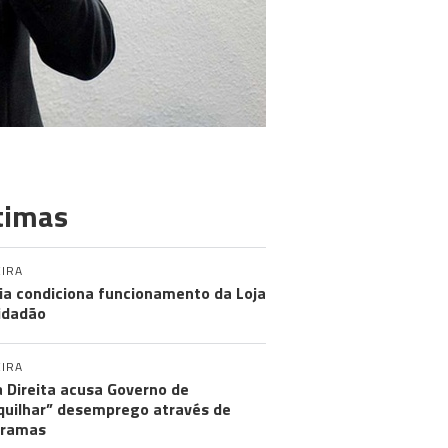
timas
IRA
ia condiciona funcionamento da Loja
idadão
IRA
 Direita acusa Governo de
uilhar” desemprego através de
gramas