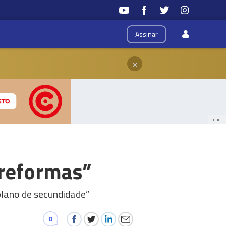
Assinar
×
PUB
 reformas”
plano de secundidade”
0