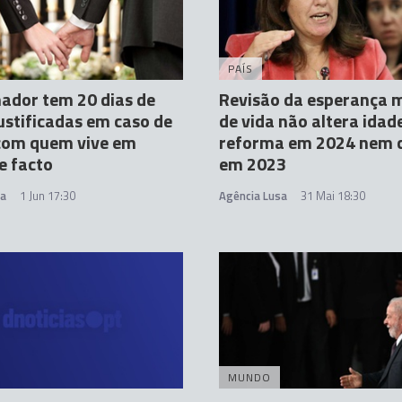
PAÍS
ador tem 20 dias de
Revisão da esperança 
justificadas em caso de
de vida não altera idad
com quem vive em
reforma em 2024 nem 
e facto
em 2023
sa
1 Jun 17:30
Agência Lusa
31 Mai 18:30
MUNDO