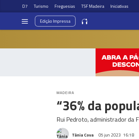
D7
Turismo
Freguesias
TSF Madeira
Iniciativas
Edição
Impressa
MADEIRA
“36% da popul
Rui Pedroto, administrador da 
Tânia Cova
05 jun 2023
16:18