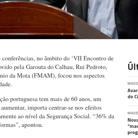
de conferências, no âmbito do ‘VII Encontro de
Úl
ovido pela Garouta do Calhau, Rui Pedroto,
ónio da Mota (FMAM), focou nos aspectos
dade.
MADE
Avar
do C
ação portuguesa tem mais de 60 anos, um
aumentar, importa centrar-se nos efeitos
MADE
amente ao nível da Segurança Social. “36% da
Nova
formas”, apontou.
“maq
pro