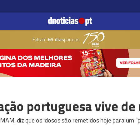
Faltam
65 dias
para os
ação portuguesa vive de
FMAM, diz que os idosos são remetidos hoje para um “