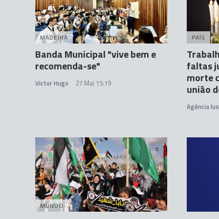
MADEIRA
PAÍS
Banda Municipal "vive bem e
Trabalh
recomenda-se"
faltas 
morte 
Victor Hugo
27 Mai 15:19
união d
Agência lu
MUNDO