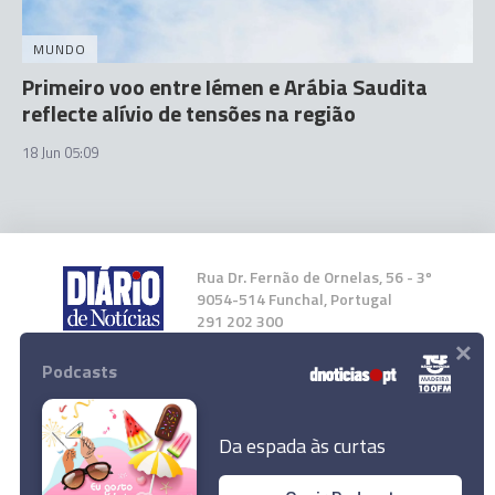
MUNDO
Primeiro voo entre Iémen e Arábia Saudita
reflecte alívio de tensões na região
18 Jun 05:09
Rua Dr. Fernão de Ornelas, 56 - 3º
9054-514 Funchal, Portugal
291 202 300
×
Podcasts
Instale a nossa App
Da espada às curtas