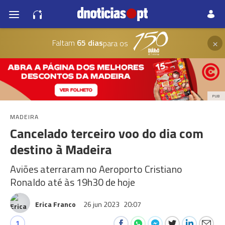
×
Faltam
65 dias
para os
PUB
MADEIRA
Cancelado terceiro voo do dia com
destino à Madeira
Aviões aterraram no Aeroporto Cristiano
Ronaldo até às 19h30 de hoje
Erica Franco
26 jun 2023
20:07
1