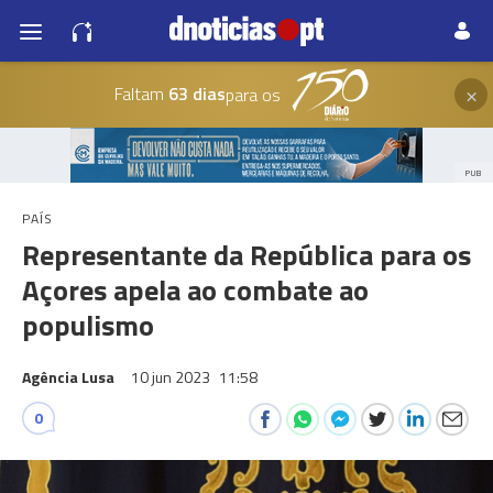
×
Faltam
63 dias
para os
PUB
PAÍS
Representante da República para os
Açores apela ao combate ao
populismo
Agência Lusa
10 jun 2023
11:58
0