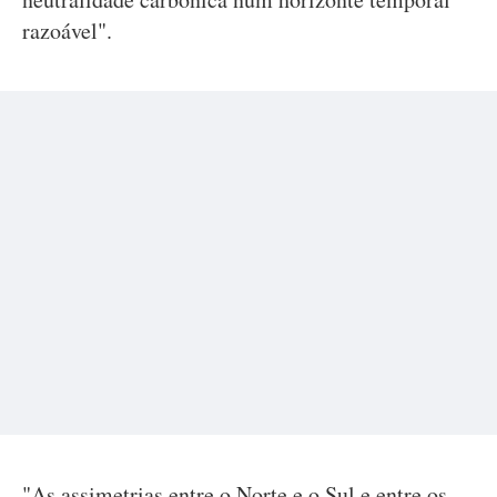
razoável".
"As assimetrias entre o Norte e o Sul e entre os