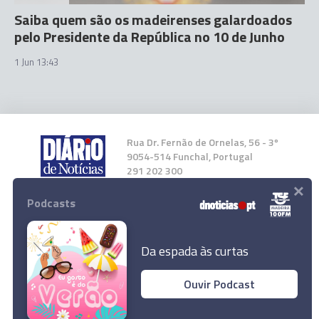
Saiba quem são os madeirenses galardoados
pelo Presidente da República no 10 de Junho
1 Jun 13:43
Rua Dr. Fernão de Ornelas, 56 - 3º
9054-514 Funchal, Portugal
291 202 300
×
Podcasts
Instale a nossa App
Da espada às curtas
Ouvir Podcast
© 2023 Empresa Diário de Notícias, Lda.
Todos os direitos reservados.