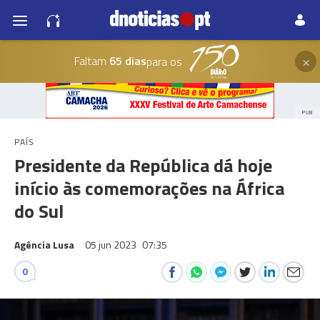
×
Faltam
65 dias
para os
PUB
PAÍS
Presidente da República dá hoje
início às comemorações na África
do Sul
Agência Lusa
05 jun 2023
07:35
0