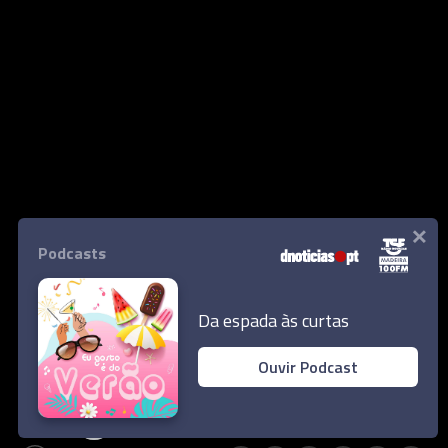
×
Podcasts
MADEIRA
Da espada às curtas
Reveja esta quarta-feira através
Ouvir Podcast
de 24 imagens
Marco Livramento
31 mai 2023
23:00