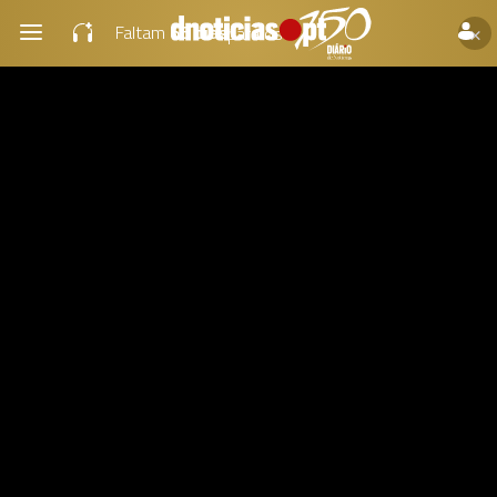
×
Faltam
66 dias
para os