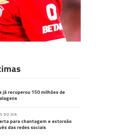
timas
a já recuperou 150 milhões de
alagens
S DO DIA
lerta para chantagem e extorsão
vés das redes sociais