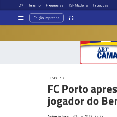
D7
Turismo
Freguesias
TSF Madeira
Iniciativas
Edição
Impressa
DESPORTO
FC Porto apre
jogador do Be
Agência lusa
30 mai 2023
23:32