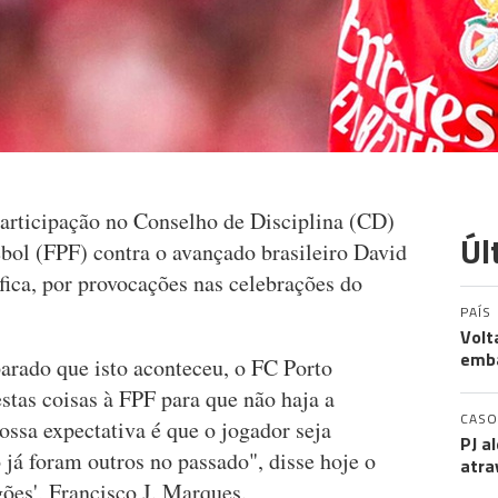
articipação no Conselho de Disciplina (CD)
Úl
bol (FPF) contra o avançado brasileiro David
ica, por provocações nas celebrações do
PAÍS
Volt
emb
arado que isto aconteceu, o FC Porto
estas coisas à FPF para que não haja a
CASO
ssa expectativa é que o jogador seja
PJ a
já foram outros no passado", disse hoje o
atra
ões', Francisco J. Marques.