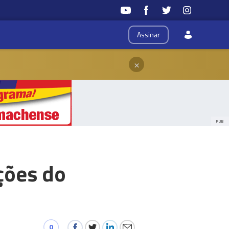
Assinar
×
PUB
ções do
0