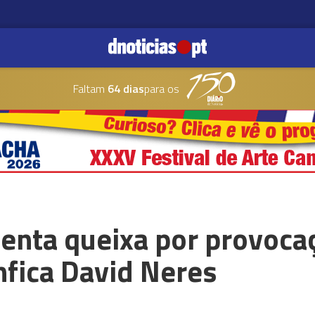
Faltam
64 dias
para os
senta queixa por provoca
nfica David Neres