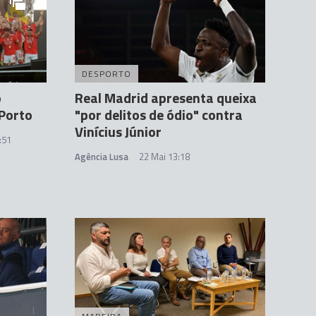
DESPORTO
o
Real Madrid apresenta queixa
 Porto
"por delitos de ódio" contra
Vinícius Júnior
:51
Agência Lusa
22 Mai 13:18