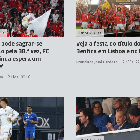
TO
DESPORTO
 pode sagrar-se
Veja a festa do título d
 pela 38.ª vez, FC
Benfica em Lisboa e no
inda espera um
Francisco José Cardoso
27 Mai 22
e'
sa
27 Mai 09:16