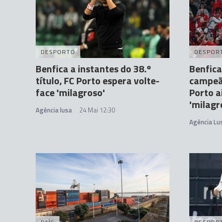
DESPORTO
DESPOR
Benfica a instantes do 38.º
Benfica
título, FC Porto espera volte-
campeão
face 'milagroso'
Porto a
'milagr
Agência lusa
24 Mai 12:30
Agência Lu