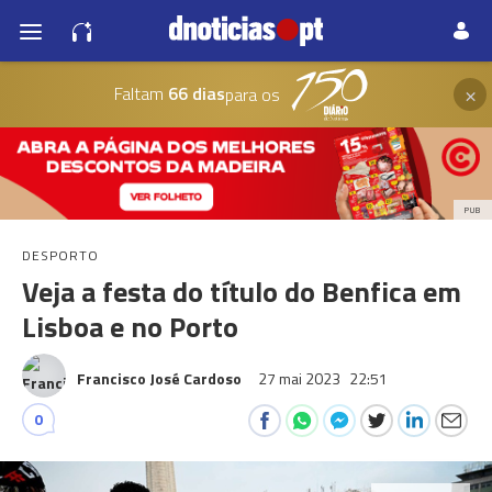
×
Faltam
66 dias
para os
PUB
DESPORTO
Veja a festa do título do Benfica em
Lisboa e no Porto
Francisco José Cardoso
27 mai 2023
22:51
0