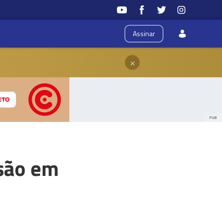
Assinar
×
PUB
isão em