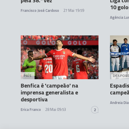
pela 38.ª vez
Liga co
10 golo
Francisco José Cardoso
27 Mai 19:59
Agência Lu
PAÍS
DESPOR
Benfica é 'campeão' na
Espadis
imprensa generalista e
campeã
desportiva
Andreia Dia
Erica Franco
28 Mai 09:53
2