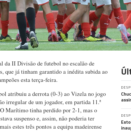
 da II Divisão de futebol no escalão de
Úl
s, que já tinham garantido a inédita subida ao
ampeões esta terça-feira.
DES
l atribuiu a derrota (0-3) ao Vizela no jogo
Chuc
assi
ão irregular de um jogador, em partida 11.ª
 O Marítimo tinha perdido por 2-1, mas o
DES
stava suspenso e, assim, não poderia ter
Esto
mais estes três pontos a equipa madeirense
inau