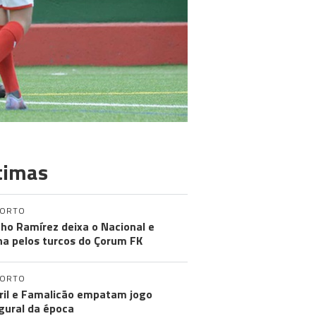
timas
PORTO
ho Ramírez deixa o Nacional e
na pelos turcos do Çorum FK
PORTO
ril e Famalicão empatam jogo
gural da época