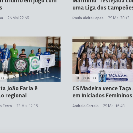
m triunfo em jogo com
Marítimo "festejada c
s
uma Liga dos Campeõe
sa
25 Mai 22:56
Paulo Vieira Lopes
29 Mai 20:13
TO
DESPORTO
ta João Faria é
CS Madeira vence Taça 
o regional
em Iniciados Femininos
s Ferro
23 Mai 12:35
Andreia Correia
29 Mai 16:48