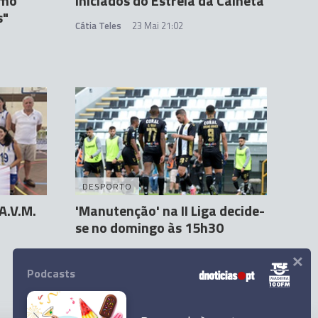
omo
iniciados do Estrela da Calheta
s"
Cátia Teles
23 Mai 21:02
DESPORTO
A.V.M.
'Manutenção' na II Liga decide-
se no domingo às 15h30
×
Paulo Vieira Lopes
23 Mai 15:15
Podcasts