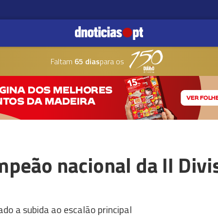
Faltam
65 dias
para os
peão nacional da II Div
do a subida ao escalão principal