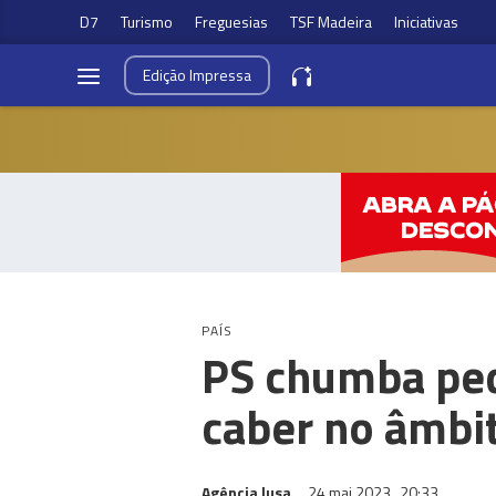
D7
Turismo
Freguesias
TSF Madeira
Iniciativas
Edição
Impressa
PAÍS
PS chumba ped
caber no âmbi
Agência lusa
24 mai 2023
20:33