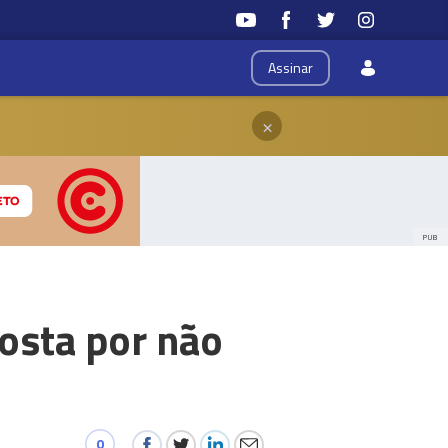
Assinar
×
PUB
osta por não
0