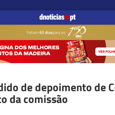
Faltam
63 dias
para os
ido de depoimento de C
to da comissão