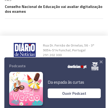
Conselho Nacional de Educação vai avaliar digitalização
dos exames
Rua Dr. Fernão de Ornelas, 56 - 3º
9054-514 Funchal, Portugal
291 202 300
×
Podcasts
Instale a nossa App
Da espada às curtas
Ouvir Podcast
© 2023 Empresa Diário de Notícias, Lda.
Todos os direitos reservados.