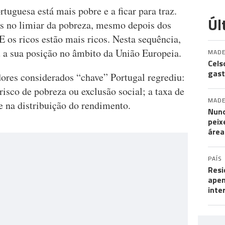
tuguesa está mais pobre e a ficar para traz.
Úl
s no limiar da pobreza, mesmo depois dos
 E os ricos estão mais ricos. Nesta sequência,
 a sua posição no âmbito da União Europeia.
MADE
Cels
gast
ores considerados “chave” Portugal regrediu:
isco de pobreza ou exclusão social; a taxa de
MADE
e na distribuição do rendimento.
Nuno
peix
área
PAÍS
Resi
apen
inte