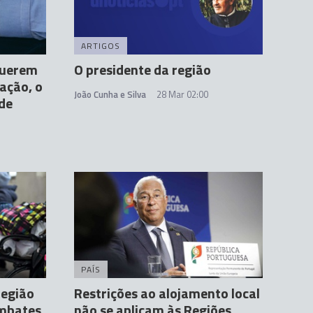
ARTIGOS
querem
O presidente da região
tação, o
João Cunha e Silva
28 Mar 02:00
de
PAÍS
região
Restrições ao alojamento local
ombates
não se aplicam às Regiões