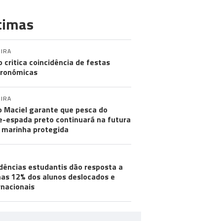
timas
IRA
o critica coincidência de festas
ronómicas
IRA
 Maciel garante que pesca do
e-espada preto continuará na futura
 marinha protegida
dências estudantis dão resposta a
as 12% dos alunos deslocados e
rnacionais