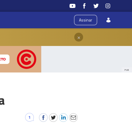
Assinar
×
PUB
a
1