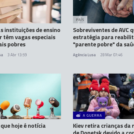
PAÍS
s instituições de ensino
Sobreviventes de AVC 
r têm vagas especiais
estratégia para reabili
ais pobres
"parente pobre" da saú
sa
3 Abr 13:59
Agência Lusa
28 Mar 07:46
A GUERRA
 que hoje é notícia
Kiev retira crianças da 
de Donetsk devido a c