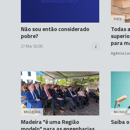
PAÍS
Não sou então considerado
Todas a
pobre?
superio
para m
27 Mar 02:00
2
Agência Lu
MADEIRA
MUNDO
Madeira "é uma Região
Saiba o
modelo" para as engenharias