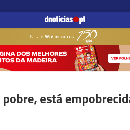
Faltam
66 dias
para os
é pobre, está empobrecid