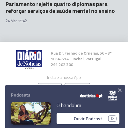
Parlamento rejeita quatro diplomas para
reforçar serviços de saúde mental no ensino
24 Mar 15:42
Rua Dr. Fernão de Ornelas, 56 - 3º
9054-514 Funchal, Portugal
291 202 300
Instale a nossa App
×
Podcasts
O bandolim
© 2023 Empresa Diário de Notícias, Lda.
Ouvir Podcast
Todos os direitos reservados.