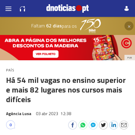
×
Faltam
62 dias
para os
PUB
PAÍS
Há 54 mil vagas no ensino superior
e mais 82 lugares nos cursos mais
difíceis
Agência Lusa
03 abr 2023
12:38
0