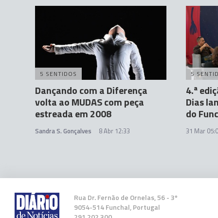
5 SENTIDOS
5 SENTI
Dançando com a Diferença
4.ª edi
volta ao MUDAS com peça
Dias la
estreada em 2008
do Func
Sandra S. Gonçalves
8 Abr 12:33
31 Mar 05:
Rua Dr. Fernão de Ornelas, 56 - 3º
9054-514 Funchal, Portugal
291 202 300