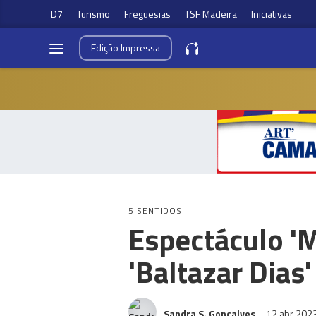
D7
Turismo
Freguesias
TSF Madeira
Iniciativas
Edição
Impressa
5 SENTIDOS
Espectáculo 'M
'Baltazar Dias'
Sandra S. Gonçalves
12 abr 202