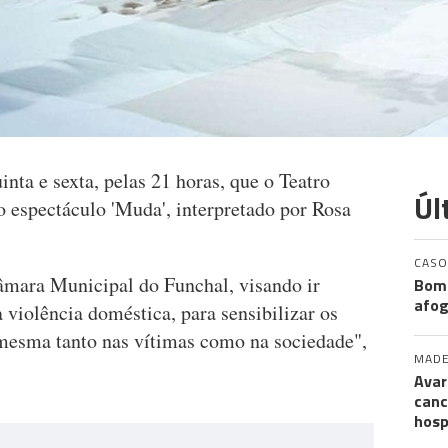
uinta e sexta, pelas 21 horas, que o Teatro
Úl
o espectáculo 'Muda', interpretado por Rosa
CASO
âmara Municipal do Funchal, visando ir
Bomb
afog
a violência doméstica, para sensibilizar os
mesma tanto nas vítimas como na sociedade",
MADE
Avar
canc
hosp