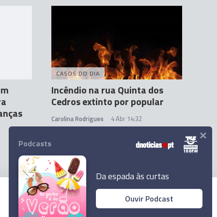
CASOS DO DIA
'Em
Incêndio na rua Quinta dos
ra
Cedros extinto por popular
ianças
Carolina Rodrigues
4 Abr 14:32
×
Podcasts
Da espada às curtas
Ouvir Podcast
© 2023 Empresa Diário de Notícias, Lda.