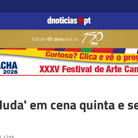
Faltam
65 dias
para os
uda' em cena quinta e s
3
12:55