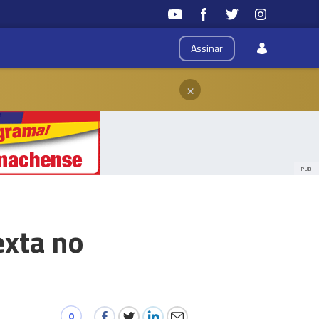
Assinar
×
PUB
exta no
0