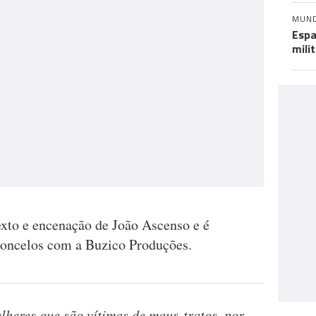
MUN
Espa
mili
exto e encenação de João Ascenso e é
oncelos com a Buzico Produções.
lheres que são vítimas de maus-tratos, por