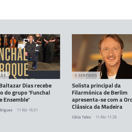
DOS
5 SENTIDOS
Baltazar Dias recebe
Solista principal da
o do grupo 'Funchal
Filarmónica de Berlim
e Ensemble'
apresenta-se com a Or
Clássica da Madeira
drigues
11 Abr 16:31
Cátia Teles
11 Abr 17:28