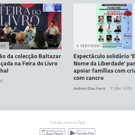
DOS
5 SENTIDOS
ção da colecção Baltazar
Espectáculo solidário 
nçada na Feira do Livro
Nome da Liberdade' pa
hal
apoiar famílias com cr
com cancro
05
Andreia Dias Ferro
11 Abr 12:05
Instale a nossa App