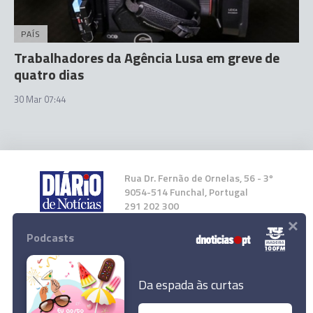
PAÍS
Trabalhadores da Agência Lusa em greve de
quatro dias
30 Mar 07:44
Rua Dr. Fernão de Ornelas, 56 - 3º
9054-514 Funchal, Portugal
291 202 300
×
Podcasts
Instale a nossa App
Da espada às curtas