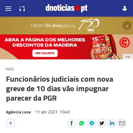
×
Faltam
64 dias
para os
PUB
PAÍS
Funcionários judiciais com nova
greve de 10 dias vão impugnar
parecer da PGR
Agência Lusa
11 abr 2023
10:45
0