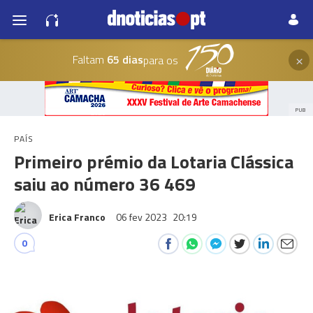
×
Faltam
65 dias
para os
PUB
PAÍS
Primeiro prémio da Lotaria Clássica
saiu ao número 36 469
Erica Franco
06 fev 2023
20:19
0