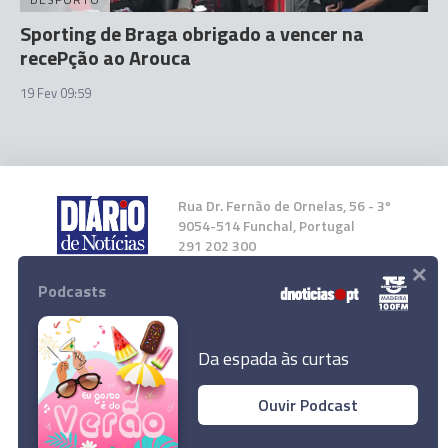
Sporting de Braga obrigado a vencer na
recePção ao Arouca
19 Fev 09:59
Rua Dr. Fernão de Ornelas, 56 - 3º
9054-514 Funchal, Portugal
291 202 300
×
Podcasts
Instale a nossa App
Da espada às curtas
Ouvir Podcast
Benfica tenta repor vantagem na I Liga para FC
© 2023 Empresa Diário de Notícias, Lda.
Porto e Sporting de Braga
Todos os direitos reservados.