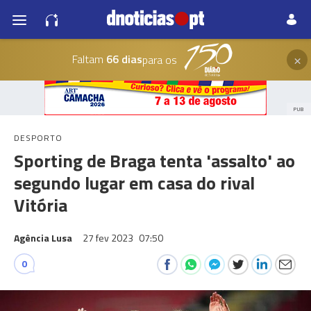
×
Faltam
66 dias
para os
PUB
DESPORTO
Sporting de Braga tenta 'assalto' ao
segundo lugar em casa do rival
Vitória
Agência Lusa
27 fev 2023
07:50
0