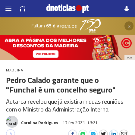
×
Faltam
65 dias
para os
PUB
MADEIRA
Pedro Calado garante que o
"Funchal é um concelho seguro"
Autarca revelou que já existiram duas reuniões
com o Ministro da Administração Interna
Carolina Rodrigues
17 fev 2023
18:21
3