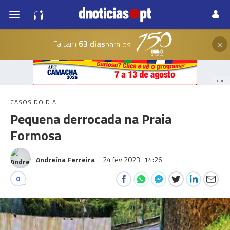
×
Faltam
63 dias
para os
PUB
CASOS DO DIA
Pequena derrocada na Praia
Formosa
Andreína Ferreira
24 fev 2023
14:26
0