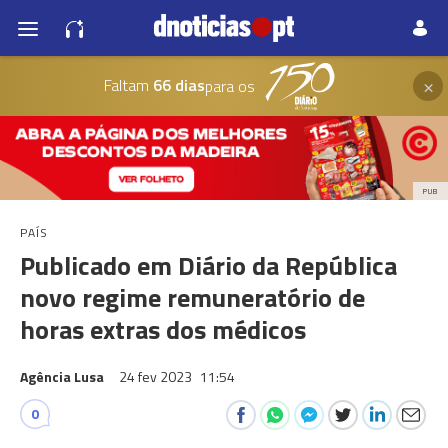
×
Faltam
66 dias
para os
PUB
PAÍS
Publicado em Diário da República
novo regime remuneratório de
horas extras dos médicos
Agência Lusa
24 fev 2023
11:54
0