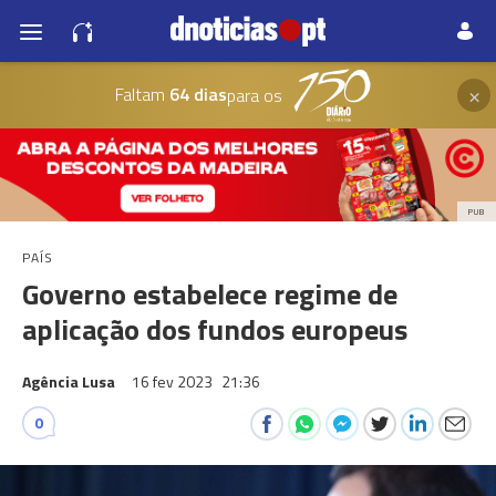
×
Faltam
64 dias
para os
PUB
PAÍS
Governo estabelece regime de
aplicação dos fundos europeus
Agência Lusa
16 fev 2023
21:36
0