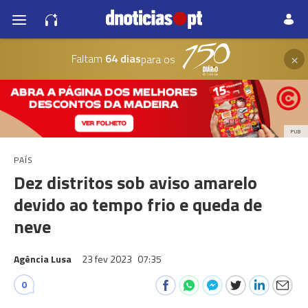
×
Faltam
64 dias
para os
PUB
PAÍS
Dez distritos sob aviso amarelo
devido ao tempo frio e queda de
neve
Agência Lusa
23 fev 2023
07:35
0