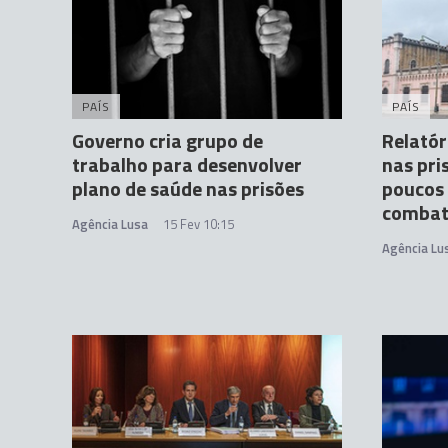
PAÍS
PAÍS
Governo cria grupo de
Relatór
trabalho para desenvolver
nas pri
plano de saúde nas prisões
poucos 
combate
Agência Lusa
15 Fev 10:15
Agência Lu