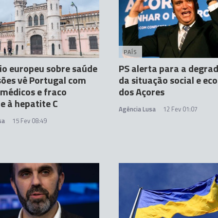
PAÍS
io europeu sobre saúde
PS alerta para a degra
sões vê Portugal com
da situação social e e
médicos e fraco
dos Açores
 à hepatite C
Agência Lusa
12 Fev 01:07
sa
15 Fev 08:49