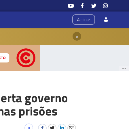
Assinar
×
PUB
lerta governo
nas prisões
0