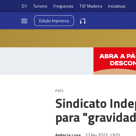
D7
Turismo
Freguesias
TSF Madeira
Iniciativas
Edição
Impressa
PAÍS
Sindicato Ind
para "gravidad
Agência Lusa
22 fev 2023
19:01