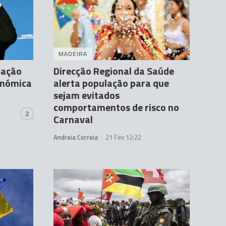
MADEIRA
dação
Direcção Regional da Saúde
conómica
alerta população para que
sejam evitados
comportamentos de risco no
2
Carnaval
Andreia Correia
21 Fev 12:22