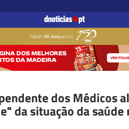
Faltam
66 dias
para os
ependente dos Médicos a
e" da situação da saúde 