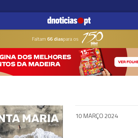
Faltam
66 dias
para os
10 MARÇO 2024