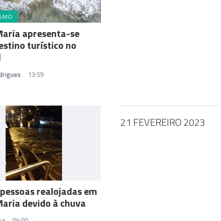
ISMO
Maria apresenta-se
stino turístico no
l
drigues
13:59
21 FEVEREIRO 2023
pessoas realojadas em
aria devido à chuva
sa
05:00