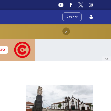
Assinar
×
PUB