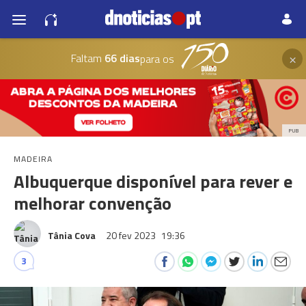
×
Faltam
66 dias
para os
PUB
MADEIRA
Albuquerque disponível para rever e
melhorar convenção
Tânia Cova
20 fev 2023
19:36
3