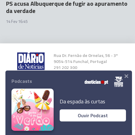
PS acusa Albuquerque de fugir ao apuramento
da verdade
14 Fev 16:45
Rua Dr. Fernão de Ornelas, 56 - 3º
9054-514 Funchal, Portugal
291 202 300
×
Podcasts
Instale a nossa App
Da espada às curtas
Ouvir Podcast
© 2023 Empresa Diário de Notícias, Lda.
Todos os direitos reservados.