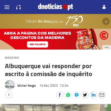
×
Faltam
64 dias
para os
PUB
MADEIRA
Albuquerque vai responder por
escrito à comissão de inquérito
Victor Hugo
14 fev 2023
12:24
1