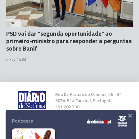
PAÍS
PSD vai dar "segunda oportunidade" ao
primeiro-ministro para responder a perguntas
sobre Banif
6 Fev 16:33
Rua Dr. Fernão de Ornelas, 56 - 3º
9054-514 Funchal, Portugal
291 202 300
×
Podcasts
Instale a nossa App