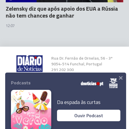
Zelensky diz que após apoio dos EUA a Rússia
não tem chances de ganhar
12:07
Rua Dr. Fernão de Ornelas, 56 - 3º
9054-514 Funchal, Portugal
291 202 300
×
Podcasts
Instale a nossa App
Da espada às curtas
Ouvir Podcast
UE promete a Zelensky que também visará "os
© 2023 Empresa Diário de Notícias, Lda.
propagandistas de Putin"
Todos os direitos reservados.