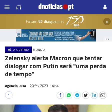
×
Faltam
65 dias
para os
PUB
A GUERRA
MUNDO
Zelensky alerta Macron que tentar
dialogar com Putin será "uma perda
de tempo"
Agência Lusa
20 fev 2023
14:54
1