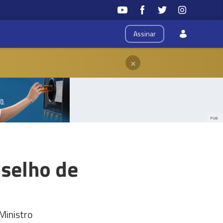
Assinar
×
PUB
nselho de
Ministro