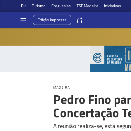
D7
Turismo
Freguesias
TSF Madeira
Iniciativas
Edição
Impressa
MADEIRA
Pedro Fino par
Concertação Te
A reunião realiza-se, esta segun