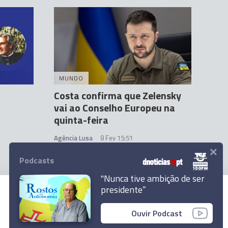
MUNDO
Costa confirma que Zelensky
vai ao Conselho Europeu na
quinta-feira
Agência Lusa
8 Fev 15:51
×
Podcasts
"Nunca tive ambição de ser
presidente”
© 2023 Empresa Diário de Notícias, Lda.
Ouvir Podcast
Todos os direitos reservados.