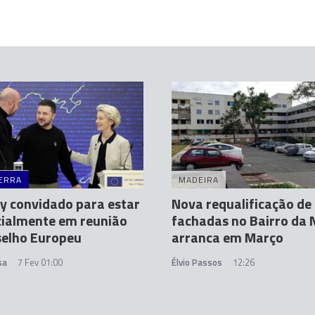
ERRA
MADEIRA
y convidado para estar
Nova requalificação de
cialmente em reunião
fachadas no Bairro da 
selho Europeu
arranca em Março
sa
7 Fev 01:00
Élvio Passos
12:26