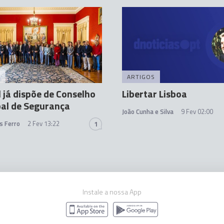
A
ARTIGOS
 já dispõe de Conselho
Libertar Lisboa
al de Segurança
João Cunha e Silva
9 Fev 02:00
s Ferro
2 Fev 13:22
1
Instale a nossa App