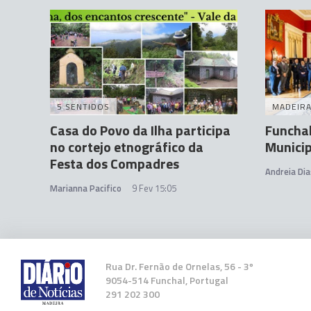
5 SENTIDOS
MADEIR
Casa do Povo da Ilha participa
Funchal
no cortejo etnográfico da
Municip
Festa dos Compadres
Andreia Dia
Marianna Pacifico
9 Fev 15:05
Rua Dr. Fernão de Ornelas, 56 - 3º
9054-514 Funchal, Portugal
291 202 300