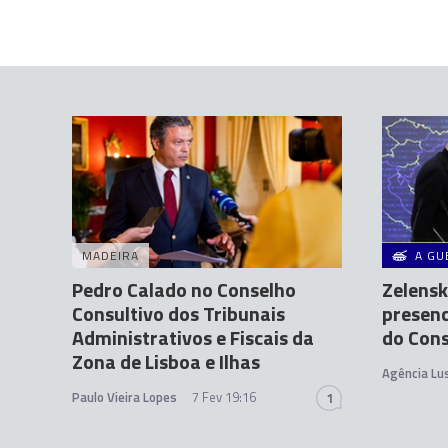
MADEIRA
A GU
Pedro Calado no Conselho
Zelensk
Consultivo dos Tribunais
presen
Administrativos e Fiscais da
do Con
Zona de Lisboa e Ilhas
Agência Lu
Paulo Vieira Lopes
7 Fev 19:16
1