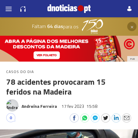
×
Faltam
64 dias
para os
PUB
CASOS DO DIA
78 acidentes provocaram 15
feridos na Madeira
Andreína Ferreira
17 fev 2023
15:58
0