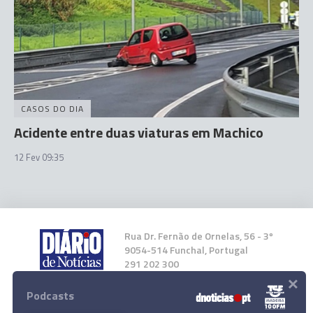
CASOS DO DIA
Acidente entre duas viaturas em Machico
12 Fev 09:35
Rua Dr. Fernão de Ornelas, 56 - 3º
9054-514 Funchal, Portugal
291 202 300
×
Podcasts
Instale a nossa App