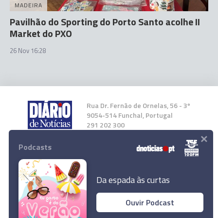
MADEIRA
Pavilhão do Sporting do Porto Santo acolhe II
Market do PXO
26 Nov 16:28
Rua Dr. Fernão de Ornelas, 56 - 3º
9054-514 Funchal, Portugal
291 202 300
×
Podcasts
Instale a nossa App
Da espada às curtas
Ouvir Podcast
© 2023 Empresa Diário de Notícias, Lda.