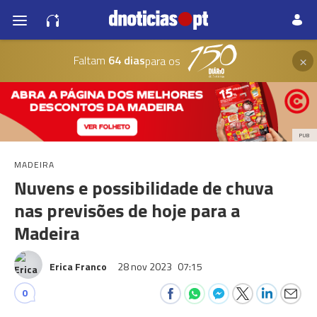
×
Faltam
64 dias
para os
PUB
MADEIRA
Nuvens e possibilidade de chuva
nas previsões de hoje para a
Madeira
Erica Franco
28 nov 2023
07:15
0